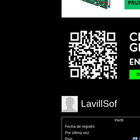
LavillSof
Perfil
Fecha de registro
Por última vez
País