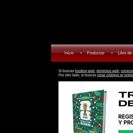
Inicio
Productos
Libro de 
Si buscas
hosting web,
dominios web,
correos
Por otro lado, si buscas
crear códigos qr onlin