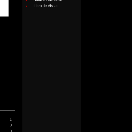
Andrea Dovizioso
Libro de Visitas
1
0
0